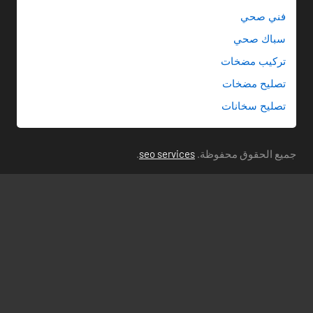
فني صحي
سباك صحي
تركيب مضخات
تصليح مضخات
تصليح سخانات
جميع الحقوق محفوظة.
seo services
.